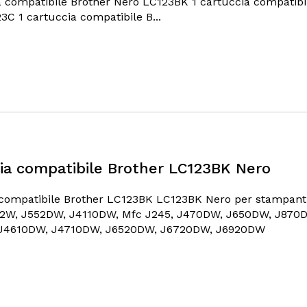
a compatibile Brother Nero LC123BK 1 cartuccia compatibi
3C 1 cartuccia compatibile B...
ia compatibile Brother LC123BK Nero
 compatibile Brother LC123BK LC123BK Nero per stampant
52W, J552DW, J4110DW, Mfc J245, J470DW, J650DW, J870
J4610DW, J4710DW, J6520DW, J6720DW, J6920DW