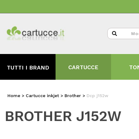
CARTUCCE
TO
TUTTI I BRAND
Home
>
Cartucce inkjet >
Brother
>
Dcp j152w
BROTHER J152W