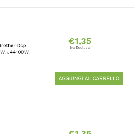
€
1,35
Brother Dcp
Iva Esclusa
DW, J4410DW,
AGGIUNGI AL CARRELLO
€
1,35