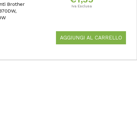
ti Brother
Iva Esclusa
J870DW,
0DW
AGGIUNGI AL CARRELLO