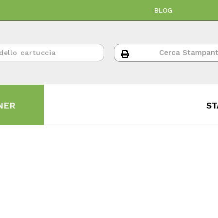
BLOG
NER
ST