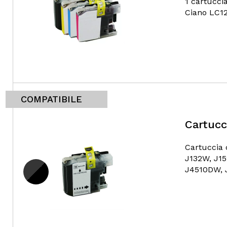
1 cartucci
Ciano LC12
COMPATIBILE
Cartucc
Cartuccia
J132W, J1
J4510DW, 