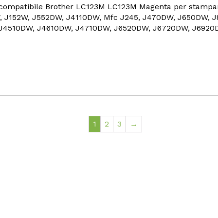
 compatibile Brother LC123M LC123M Magenta per stampan
, J152W, J552DW, J4110DW, Mfc J245, J470DW, J650DW, 
J4510DW, J4610DW, J4710DW, J6520DW, J6720DW, J692
1
2
3
→