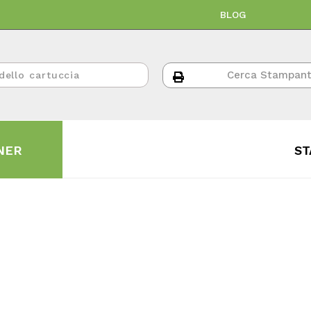
BLOG
NER
ST