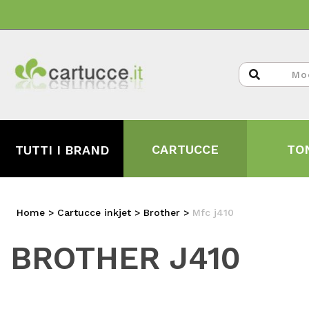
CARTUCCE
TO
TUTTI I BRAND
Home
>
Cartucce inkjet >
Brother
>
Mfc j410
BROTHER J410