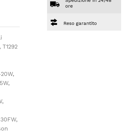
Spedizione in 24/48
ore
Reso garantito
i
, T1292
420W,
45W,
W,
630FW,
son