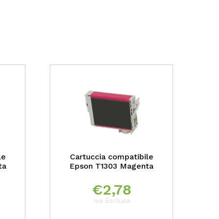
le
Cartuccia compatibile
ta
Epson T1303 Magenta
€
2,78
Iva Esclusa