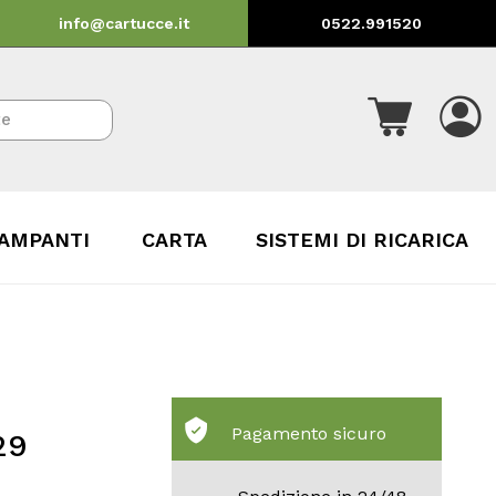
info@cartucce.it
0522.991520
AMPANTI
CARTA
SISTEMI DI RICARICA
Pagamento sicuro
29