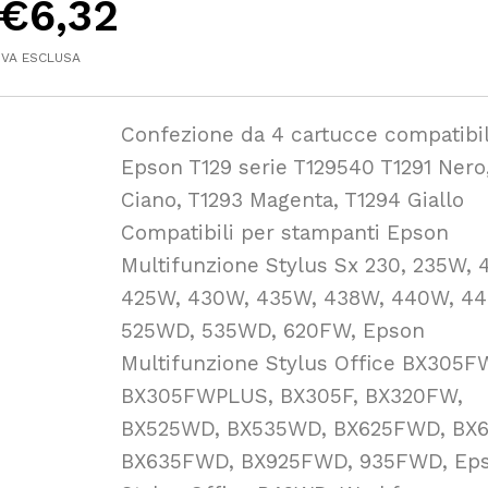
€
6,32
IVA ESCLUSA
Confezione da 4 cartucce compatibil
Epson T129 serie T129540 T1291 Nero
Ciano, T1293 Magenta, T1294 Giallo
Compatibili per stampanti Epson
Multifunzione Stylus Sx 230, 235W, 
425W, 430W, 435W, 438W, 440W, 4
525WD, 535WD, 620FW, Epson
Multifunzione Stylus Office BX305F
BX305FWPLUS, BX305F, BX320FW,
BX525WD, BX535WD, BX625FWD, BX
BX635FWD, BX925FWD, 935FWD, Ep