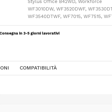
Stylus Office B42WD, Workforce
WF3010DW, WF3520DWF, WF3530D
WF3540DTWF, WF7015, WF7515, WF
Consegna in 3-5 giorni lavorativi
IONI
COMPATIBILITÀ