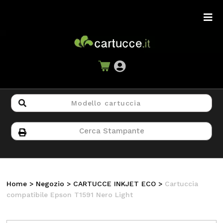
Home
>
Negozio
>
CARTUCCE INKJET ECO
>
Cartuccia
compatibile Epson T1591 Nero Light