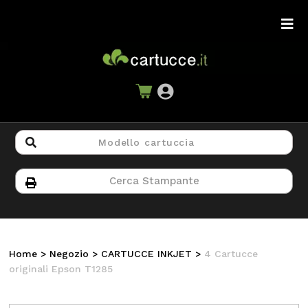
Home
>
Negozio
>
CARTUCCE INKJET
>
4 Cartucce
originali Epson T1285