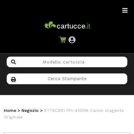
Home
>
Negozio
>
6779C001 PFI-4100M Canon magenta
Originale