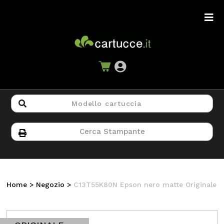
Home
>
Negozio
>
C13T55K80N Epson nero matte Originale