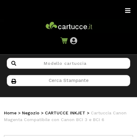
Home
>
Negozio
>
CARTUCCE INKJET
>
Cartuccia Canon
Magenta Compatibile con Canon BCI 3 e BCI 6