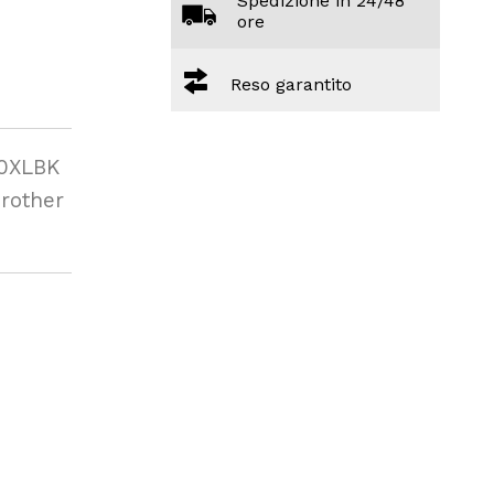
Spedizione in 24/48
ore
Reso garantito
80XLBK
rother