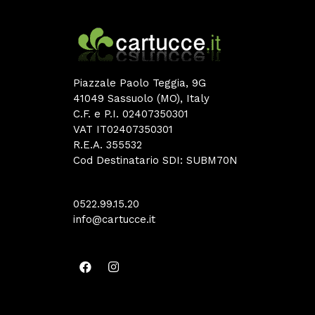
Piazzale Paolo Teggia, 9G
41049 Sassuolo (MO), Italy
C.F. e P.I. 02407350301
VAT IT02407350301
R.E.A. 355532
Cod Destinatario SDI: SUBM70N
0522.99.15.20
info@cartucce.it