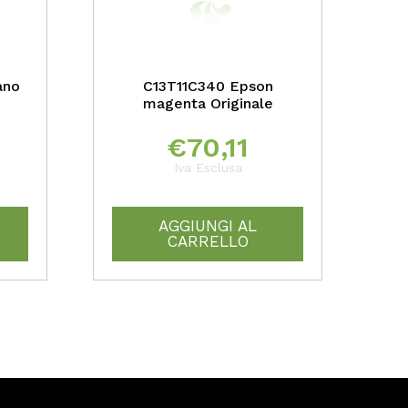
ano
C13T11C340 Epson
magenta Originale
€
70,11
Iva Esclusa
AGGIUNGI AL
CARRELLO