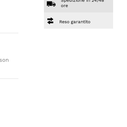
Spedizione in 24/48
ore
Reso garantito
pson