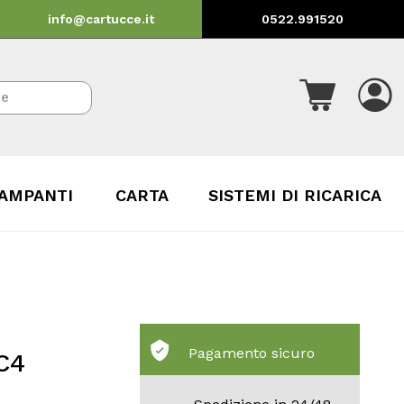
info@cartucce.it
0522.991520
AMPANTI
CARTA
SISTEMI DI RICARICA
Pagamento sicuro
C4