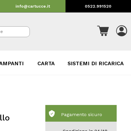
info@cartucce.it
0522.991520
AMPANTI
CARTA
SISTEMI DI RICARICA
Pagamento sicuro
llo