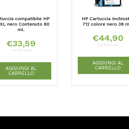
tuccia compatibile HP
HP Cartuccia Inchios
2XL nero Contenuto 80
712 colore nero 38 m
ml.
€
44,90
€
33,59
Iva Esclusa
Iva Esclusa
AGGIUNGI AL
CARRELLO
AGGIUNGI AL
CARRELLO