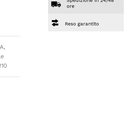
Spedizione in 24/48
ore
Reso garantito
A,
le
210