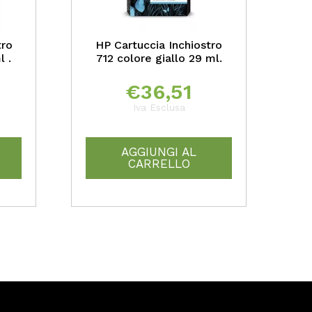
tro
HP Cartuccia Inchiostro
l .
712 colore giallo 29 ml.
€
36,51
Iva Esclusa
AGGIUNGI AL
CARRELLO