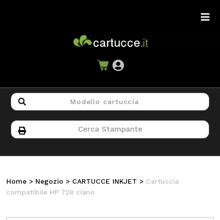
Home
>
Negozio
>
CARTUCCE INKJET
>
Cartuccia
compatibile HP 728 ciano