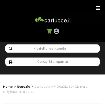
Home
>
Negozio
>
Cartuccia HP 302XL/304XL nero
Originale B7RT9AE