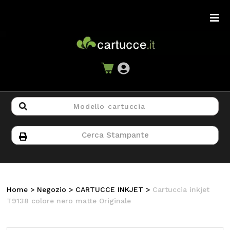
Home
>
Negozio
>
CARTUCCE INKJET
>
Cartuccia inkjet
T9138 colore nero matte Originale