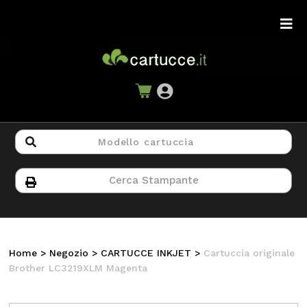
Home
>
Negozio
>
CARTUCCE INKJET
>
Cartuccia originale
Brother LC3219XLM Magenta