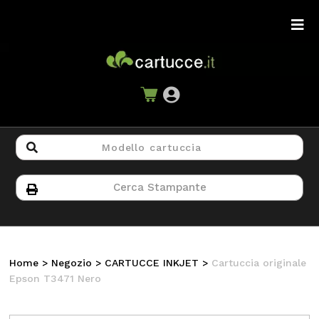
Home
>
Negozio
>
CARTUCCE INKJET
>
Cartuccia originale
Epson T3471 Nero