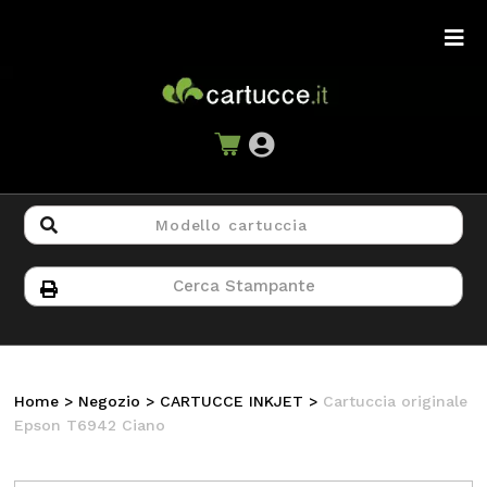
Home
>
Negozio
>
CARTUCCE INKJET
>
Cartuccia originale
Epson T6942 Ciano