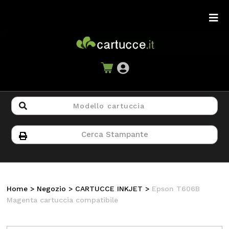
Home
>
Negozio
>
CARTUCCE INKJET
>
Epson T606B
Magenta cartuccia compatibile