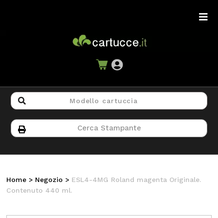
Home
>
Negozio
>
ESL4-4MG Roland magenta Originale.
Contenuto 440 ml.