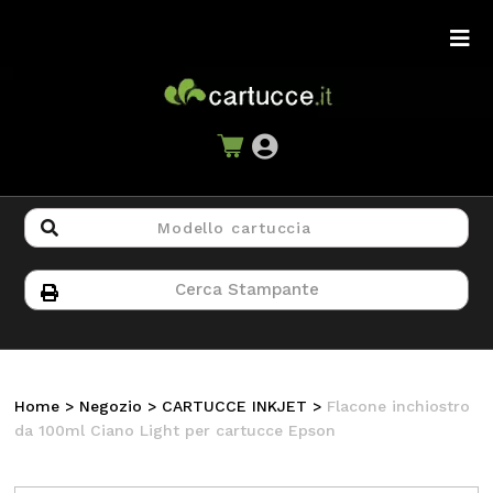
Home
>
Negozio
>
CARTUCCE INKJET
>
Flacone inchiostro
da 100ml Ciano Light per cartucce Epson