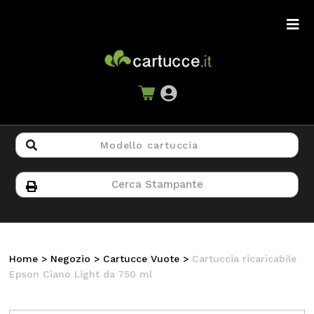
Home
>
Negozio
>
Cartucce Vuote
>
Cartuccia ricaricabile
Epson Ciano Light da 750 ml