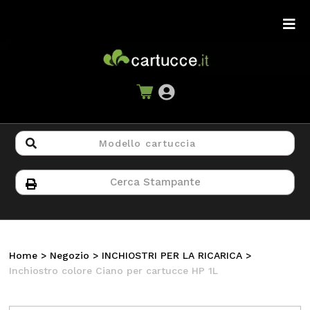
Home
>
Negozio
>
INCHIOSTRI PER LA RICARICA
>
Inchiostro colore Ciano per cartucce HP 1L