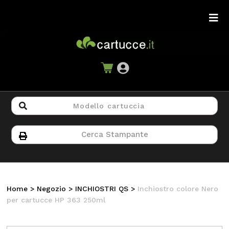
Home
>
Negozio
>
INCHIOSTRI QS
>
Inchiostro colore Nero
per cartucce HP 363 250ml