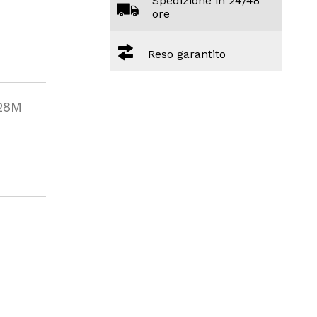
Spedizione in 24/48
ore
Reso garantito
328M
a