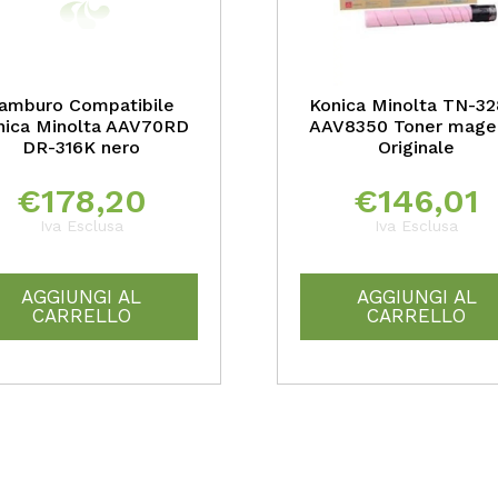
amburo Compatibile
Konica Minolta TN-3
nica Minolta AAV70RD
AAV8350 Toner mage
DR-316K nero
Originale
€
178,20
€
146,01
Iva Esclusa
Iva Esclusa
AGGIUNGI AL
AGGIUNGI AL
CARRELLO
CARRELLO