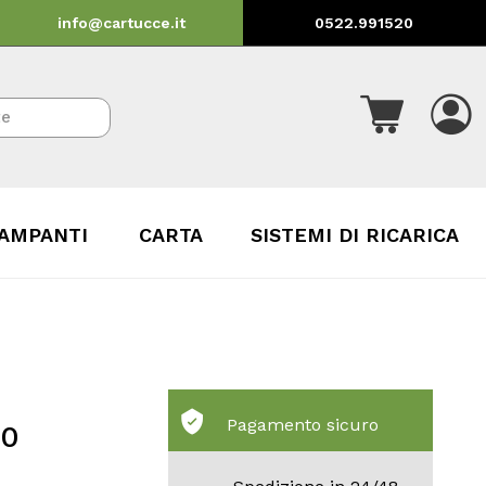
info@cartucce.it
0522.991520
AMPANTI
CARTA
SISTEMI DI RICARICA
Pagamento sicuro
50