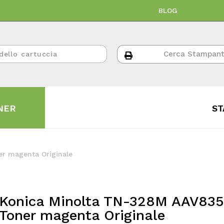
BLOG
NER
ST
r magenta Originale
Konica Minolta TN-328M AAV83
Toner magenta Originale