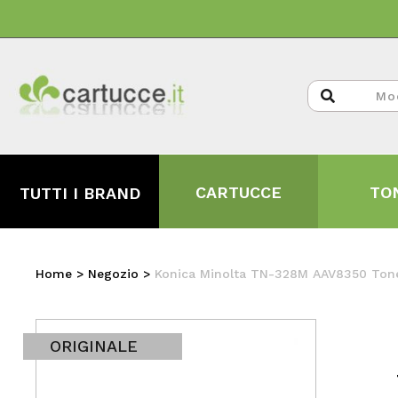
CARTUCCE
TO
TUTTI I BRAND
Home
>
Negozio
>
Konica Minolta TN-328M AAV8350 Tone
ORIGINALE