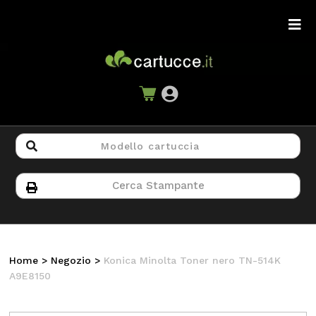
Home
>
Negozio
>
Konica Minolta Toner nero TN-514K
A9E8150