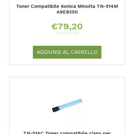
Toner Compatibile Konica Minolta TN-514M
A9E8350
€
79,20
Iva Esclusa
AGGIUNGI AL CARRELLO
TN-514C Toner compatibile ciano per