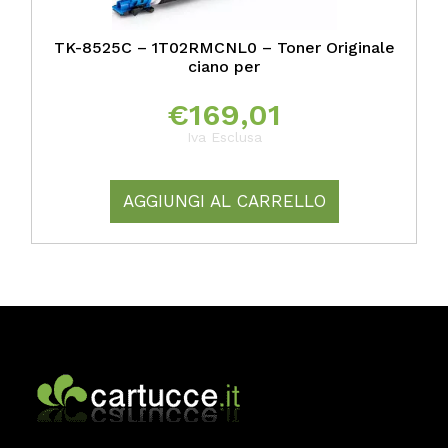
TK-8525C – 1T02RMCNL0 – Toner Originale
ciano per
€
169,01
Iva Esclusa
AGGIUNGI AL CARRELLO