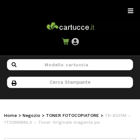
Home
>
Negozio
>
TONER FOTOCOPIATORE
>
TK-8525M –
1T02RMBNL0 – Toner Originale magenta pe