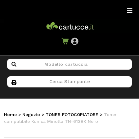
Home
>
Negozio
>
TONER FOTOCOPIATORE
>
Toner
compatibile Konica Minolta TN-613BK Nero