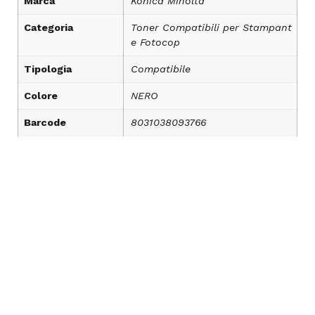
Marca
Konica Minolta
Categoria
Toner Compatibili per Stampant
e Fotocop
Tipologia
Compatibile
Colore
NERO
Barcode
8031038093766