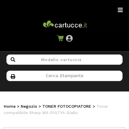
Home
>
Negozio
>
TONER FOTOCOPIATORE
>
Toner
compatibile Sharp MX-51GTYA Giallo