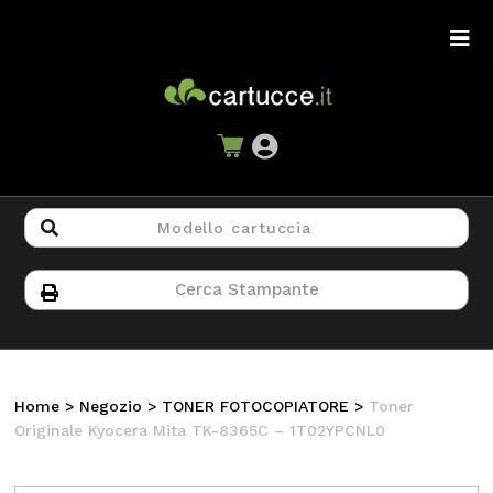
Home
>
Negozio
>
TONER FOTOCOPIATORE
>
Toner
Originale Kyocera Mita TK-8365C – 1T02YPCNL0