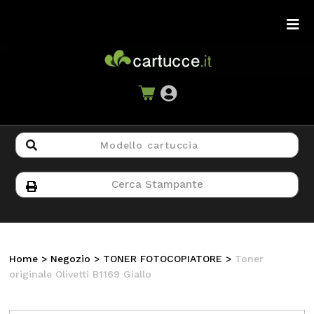
Home
>
Negozio
>
TONER FOTOCOPIATORE
>
Toner
originale Olivetti B1169 Giallo