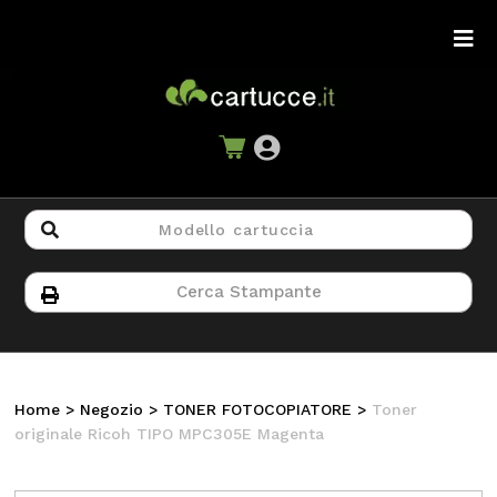
Home
>
Negozio
>
TONER FOTOCOPIATORE
>
Toner
originale Ricoh TIPO MPC305E Magenta