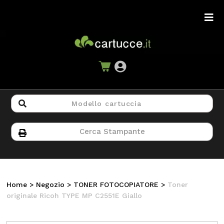
Home
>
Negozio
>
TONER FOTOCOPIATORE
>
Toner
originale Ricoh TYPE MP C2551E Giallo