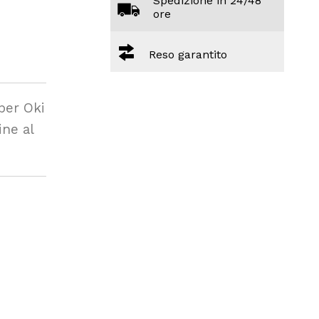
Spedizione in 24/48
ore
Reso garantito
per Oki
ne al