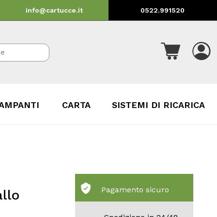
info@cartucce.it
0522.991520
AMPANTI
CARTA
SISTEMI DI RICARICA
Pagamento sicuro
llo