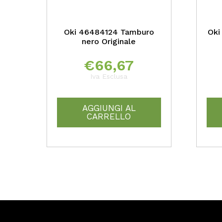
Oki 46484124 Tamburo
Oki
nero Originale
€
66,67
Iva Esclusa
AGGIUNGI AL
CARRELLO