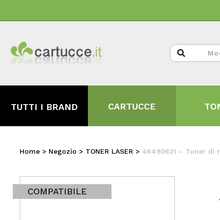
CARTUCCE
TO
TUTTI I BRAND
Home
>
Negozio
>
TONER LASER
>
46490621 – Toner di r
COMPATIBILE