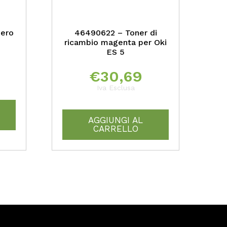
nero
46490622 – Toner di
ricambio magenta per Oki
ES 5
€
30,69
Iva Esclusa
AGGIUNGI AL
CARRELLO