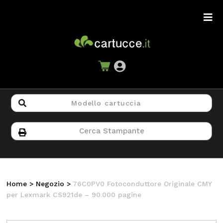
Home
>
Negozio
>
76C0PV0 Fotoconduttore Originale CMY
per Lexmark CS921de – 90.000 pagine