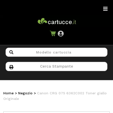
Home
>
Negozio
>
Canon CRG 075 6362C002 Toner giallo
Originale