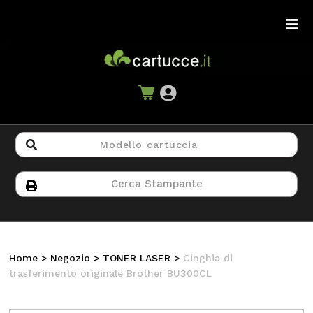
Home
>
Negozio
>
TONER LASER
>
Cinghia di
trasferimento originale Brother BU300CL