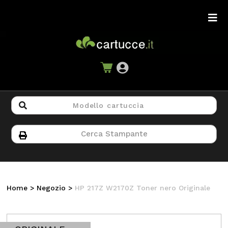
Home
>
Negozio
>
HP 217Z W2170Z Toner nero Originale