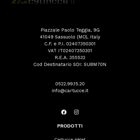
Piazzale Paolo Teggia, 9G
41049 Sassuolo (MO), Italy
C.F. e P.I. 02407350301
VAT IT02407350301
R.E.A. 355532
Cod Destinatario SDI: SUBM70N
0522.99.15.20
info@cartucce.it
PRODOTTI
Cartucce inkjet