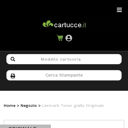
Home
>
Negozio
>
Lexmark Toner giallo Originale