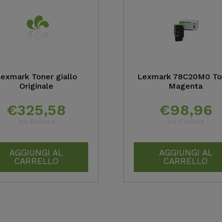
exmark Toner giallo
Lexmark 78C20M0 To
Originale
Magenta
€
325,58
€
98,96
Iva Esclusa
Iva Esclusa
AGGIUNGI AL
AGGIUNGI AL
CARRELLO
CARRELLO