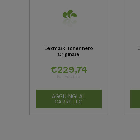
Lexmark Toner nero
L
Originale
€
229,74
Iva Esclusa
AGGIUNGI AL
CARRELLO