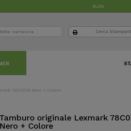
BLOG
NER
ST
xmark 78C0ZV0 Nero + Colore
Tamburo originale Lexmark 78C
Nero + Colore