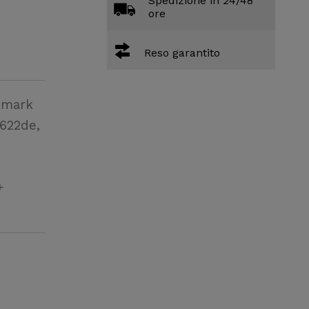
Spedizione in 24/48
ore
Reso garantito
xmark
 622de,
+