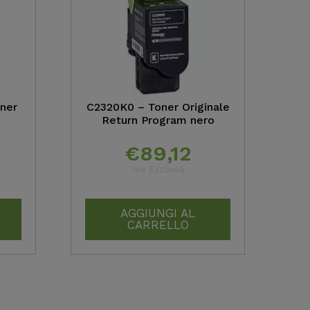
ner
C2320K0 – Toner Originale
Return Program nero
€
89,12
Iva Esclusa
AGGIUNGI AL
CARRELLO