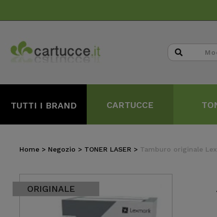
CARTUCCE
TO
TUTTI I BRAND
Home
>
Negozio
>
TONER LASER
>
Tamburo originale Le
ORIGINALE