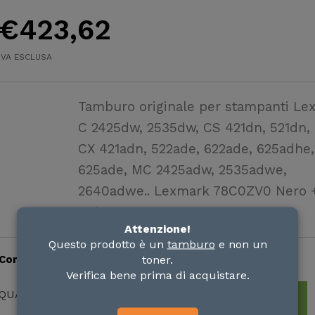
€
423,62
IVA ESCLUSA
Tamburo originale per stampanti Le
C 2425dw, 2535dw, CS 421dn, 521dn,
CX 421adn, 522ade, 622ade, 625adhe,
625ade, MC 2425adw, 2535adwe,
2640adwe.. Lexmark 78C0ZV0 Nero 
Colore
Attenzione!
Questo prodotto è un
tamburo
e non un
toner.
Consegna in 3-5 giorni lavorativi
Verifica bene prima di acquistare.
AGGIUNGI AL CARRELLO