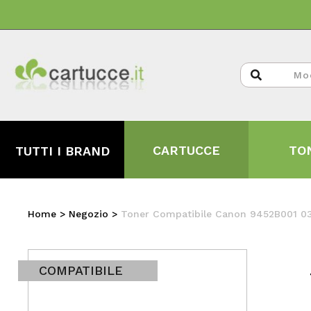
CARTUCCE
TO
TUTTI I BRAND
Home
>
Negozio
>
Toner Compatibile Canon 9452B001 0
COMPATIBILE