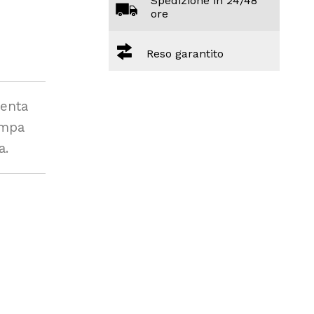
Spedizione in 24/48
ore
Reso garantito
enta
ampa
a.