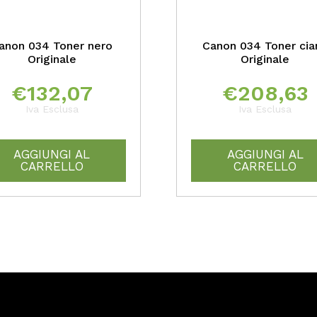
anon 034 Toner nero
Canon 034 Toner cia
Originale
Originale
€
132,07
€
208,63
Iva Esclusa
Iva Esclusa
AGGIUNGI AL
AGGIUNGI AL
CARRELLO
CARRELLO