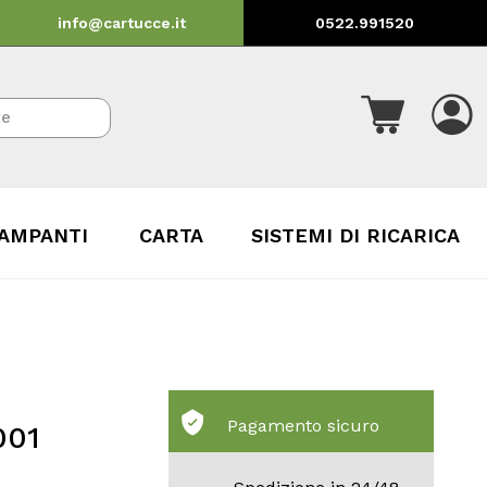
info@cartucce.it
0522.991520
AMPANTI
CARTA
SISTEMI DI RICARICA
Pagamento sicuro
001