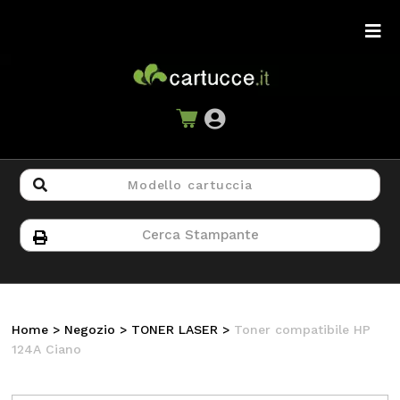
Home
>
Negozio
>
TONER LASER
>
Toner compatibile HP
124A Ciano