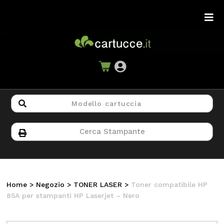
Home
>
Negozio
>
TONER LASER
>
Toner compatibile HP
85A per stampanti HP Laserjet – Nero