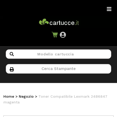
Home
>
Negozio
>
Toner Compatibile Lexmark 24B6847
magenta