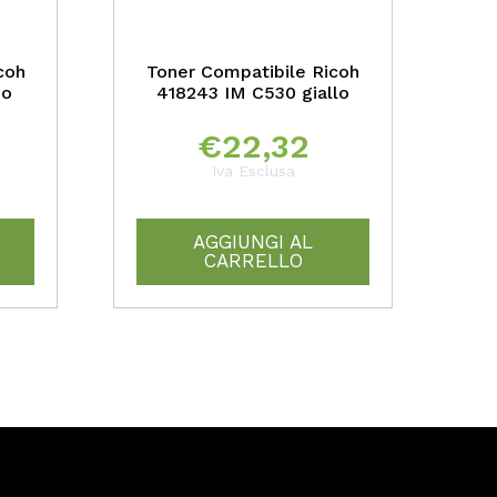
coh
Toner Compatibile Ricoh
no
418243 IM C530 giallo
€
22,32
Iva Esclusa
AGGIUNGI AL
CARRELLO