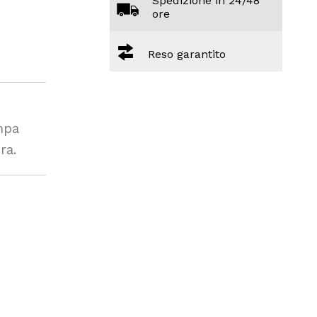
Spedizione in 24/48
ore
Reso garantito
mpa
ra.