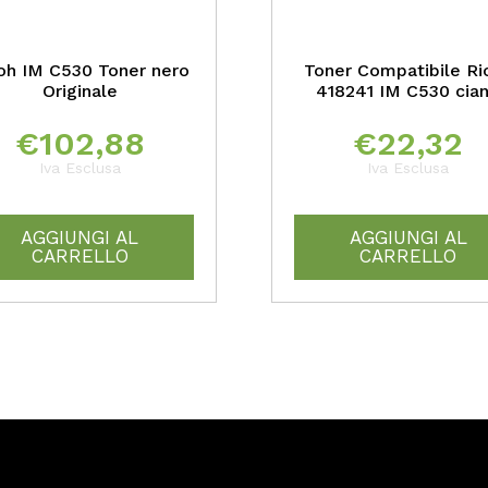
oh IM C530 Toner nero
Toner Compatibile Ri
Originale
418241 IM C530 cia
€
102,88
€
22,32
Iva Esclusa
Iva Esclusa
AGGIUNGI AL
AGGIUNGI AL
CARRELLO
CARRELLO