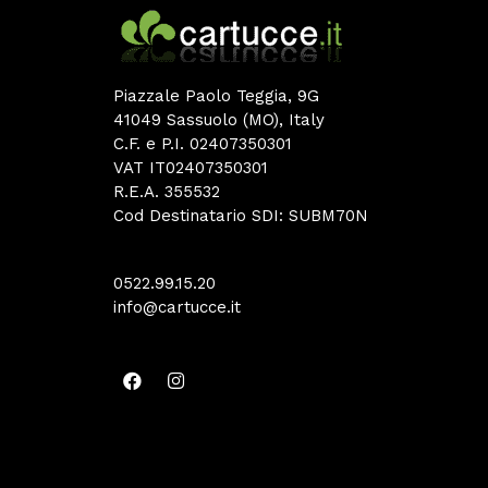
Piazzale Paolo Teggia, 9G
41049 Sassuolo (MO), Italy
C.F. e P.I. 02407350301
VAT IT02407350301
R.E.A. 355532
Cod Destinatario SDI: SUBM70N
0522.99.15.20
info@cartucce.it