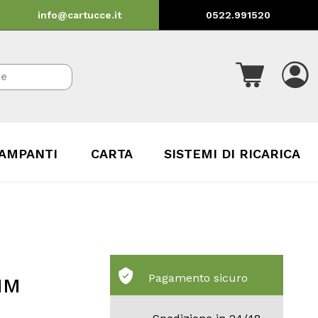
info@cartucce.it
0522.991520
AMPANTI
CARTA
SISTEMI DI RICARICA
Pagamento sicuro
 IM