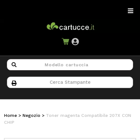
Home
>
Negozio
>
Toner magenta Compatibile 207X CON
CHIP