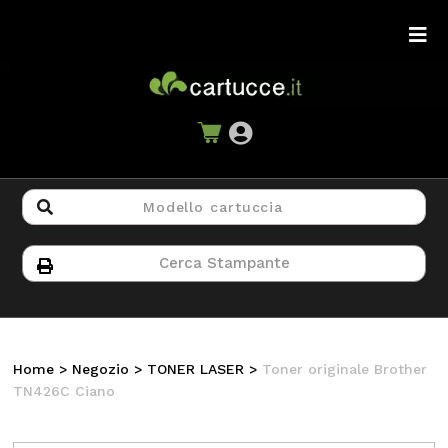
Home
>
Negozio
>
TONER LASER
>
Toner originale Brother
TN426C Ciano