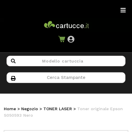
Home
>
Negozio
>
TONER LASER
>
Toner originale Epson
S050593 Nero