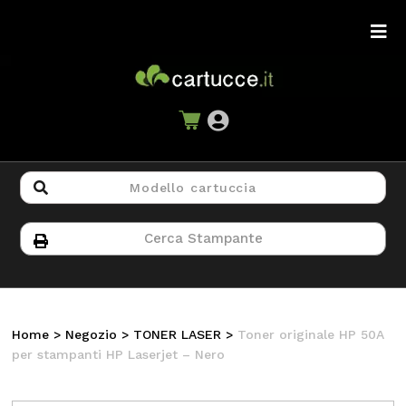
Home
>
Negozio
>
TONER LASER
>
Toner originale HP 50A
per stampanti HP Laserjet – Nero