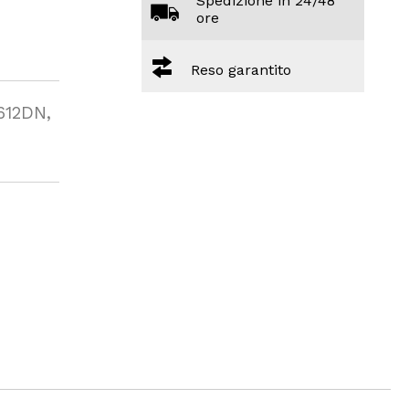
Spedizione in 24/48
ore
Reso garantito
612DN,