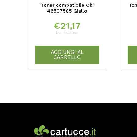
Toner compatibile Oki
Ton
46507505 Giallo
€
21,17
Iva Esclusa
AGGIUNGI AL
CARRELLO