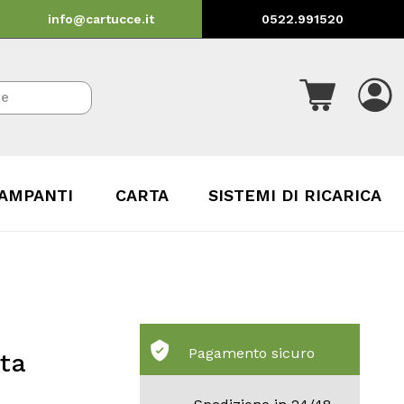
info@cartucce.it
0522.991520
AMPANTI
CARTA
SISTEMI DI RICARICA
Pagamento sicuro
nta