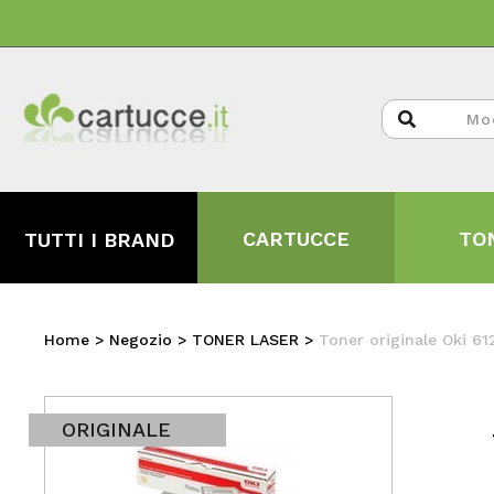
CARTUCCE
TO
TUTTI I BRAND
Home
>
Negozio
>
TONER LASER
>
Toner originale Oki 6
ORIGINALE