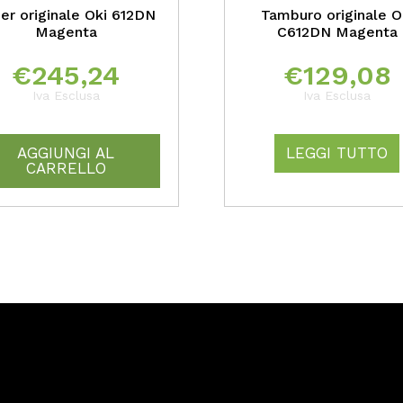
er originale Oki 612DN
Tamburo originale O
Magenta
C612DN Magenta
€
245,24
€
129,08
Iva Esclusa
Iva Esclusa
AGGIUNGI AL
LEGGI TUTTO
CARRELLO