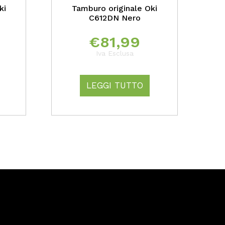
ki
Tamburo originale Oki
C612DN Nero
€
81,99
Iva Esclusa
LEGGI TUTTO