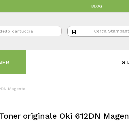
BLOG
NER
ST
12DN Magenta
Toner originale Oki 612DN Mage