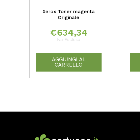
Xerox Toner magenta
Originale
€
634,34
Iva Esclusa
AGGIUNGI AL
CARRELLO