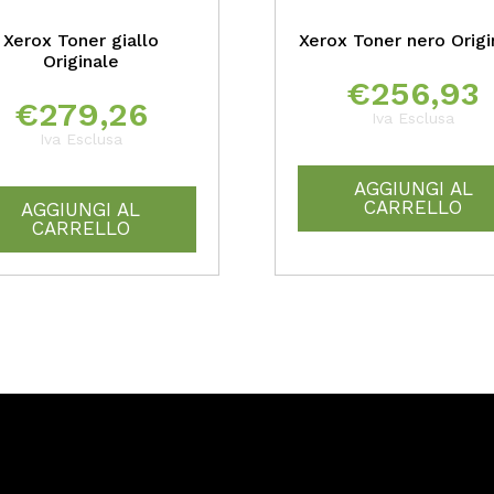
Xerox Toner giallo
Xerox Toner nero Origi
Originale
€
256,93
€
279,26
Iva Esclusa
Iva Esclusa
AGGIUNGI AL
CARRELLO
AGGIUNGI AL
CARRELLO