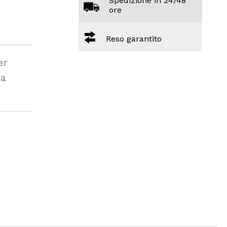
Spedizione in 24/48
ore
Reso garantito
er
 a