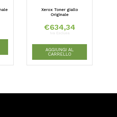
nale
Xerox Toner giallo
Originale
€
634,34
Iva Esclusa
AGGIUNGI AL
CARRELLO