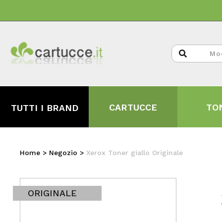
CARTUCCE
TO
TUTTI I BRAND
Home
>
Negozio
>
Xerox Toner giallo Originale
ORIGINALE